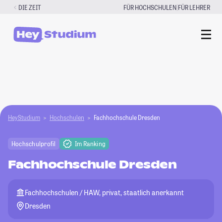
Zum
|
DIE ZEIT
FÜR HOCHSCHULEN
FÜR LEHRER
Inhalt
springen
HeyStudium
Hochschulen
Fachhochschule Dresden
Hochschulprofil
Im Ranking
Fachhochschule Dresden
Fachhochschulen / HAW, privat, staatlich anerkannt
Dresden