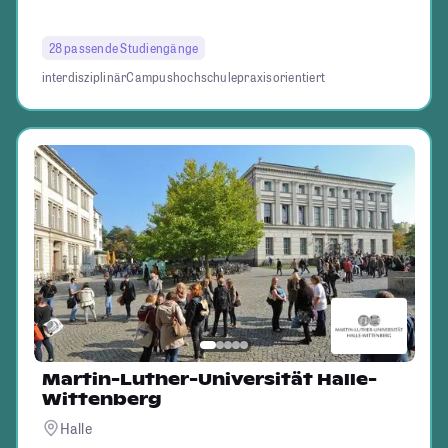
28 passende Studiengänge
interdisziplinär
Campushochschule
praxisorientiert
Martin-Luther-Universität Halle-
Wittenberg
Halle