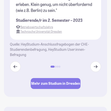
erleben. Klein genug, um nicht überfordernd
Pe
(wie z.B. Berlin) zu sein."
du
Er
Studierende/r im 2. Semester – 2023
et
Betriebswirtschaftslehre
se
Technische Universität Dresden
un
Ge
Quelle: HeyStudium-Anschlussfragebogen der CHE-
üb
Studierendenbefragung, HeyStudium User:innen-
ei
Befragung
Zi
ho
si
St
Mehr zum Studium in Dresden