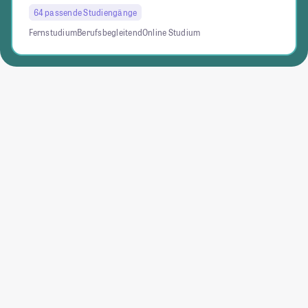
64 passende Studiengänge
Fernstudium
Berufsbegleitend
Online Studium