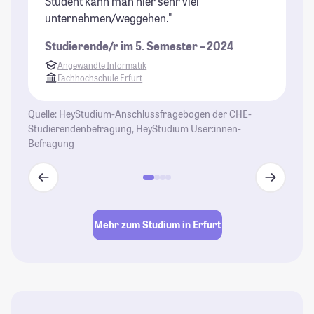
Student kann man hier sehr viel
gu
unternehmen/weggehen."
in
Mü
Studierende/r im 5. Semester – 2024
St
Angewandte Informatik
Fachhochschule Erfurt
Quelle: HeyStudium-Anschlussfragebogen der CHE-
Studierendenbefragung, HeyStudium User:innen-
Befragung
Mehr zum Studium in Erfurt