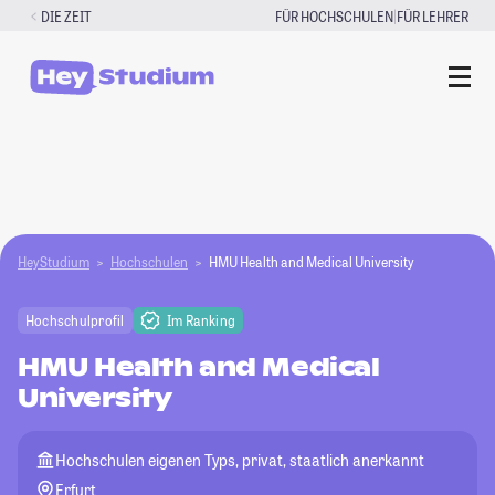
Zum
|
DIE ZEIT
FÜR HOCHSCHULEN
FÜR LEHRER
Inhalt
springen
HeyStudium
Hochschulen
HMU Health and Medical University
Hochschulprofil
Im Ranking
HMU Health and Medical
University
Hochschulen eigenen Typs, privat, staatlich anerkannt
Erfurt