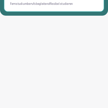
Fernstudium
berufsbegleitend
flexibel studieren