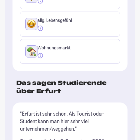
allg. Lebensgefühl
Wohnungsmarkt
Das sagen Studierende
über Erfurt
"Erfurt ist sehr schön. Als Tourist oder
"I
Student kann man hier sehr viel
to
unternehmen/weggehen."
(i