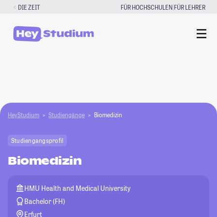
Zum
|
DIE ZEIT
FÜR HOCHSCHULEN
FÜR LEHRER
Inhalt
springen
HeyStudium
Studiengänge
Biomedizin
Studiengangsprofil
Biomedizin
HMU Health and Medical University
Bachelor (FH)
Erfurt