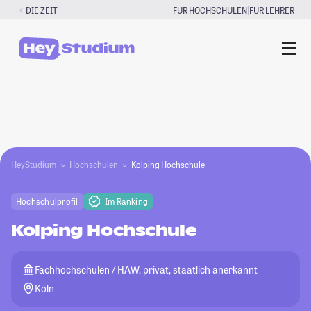
Zum
|
DIE ZEIT
FÜR HOCHSCHULEN
FÜR LEHRER
Inhalt
springen
HeyStudium
Hochschulen
Kolping Hochschule
Hochschulprofil
Im Ranking
Kolping Hochschule
Fachhochschulen / HAW, privat, staatlich anerkannt
Köln