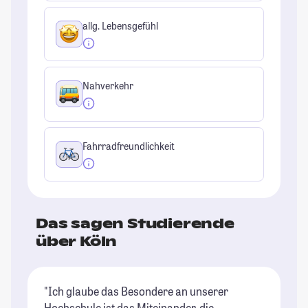
allg. Lebensgefühl
Nahverkehr
Fahrradfreundlichkeit
Das sagen Studierende
über Köln
"Ich glaube das Besondere an unserer
"K
Hochschule ist das Miteinander, die
du