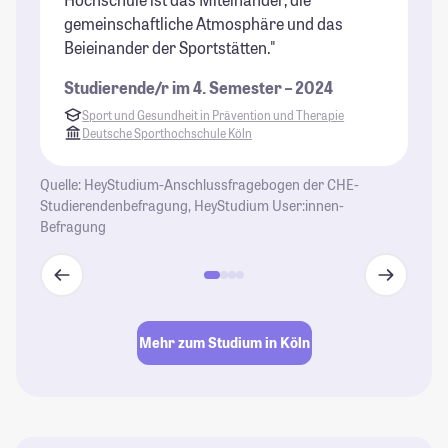
gemeinschaftliche Atmosphäre und das
ma
Beieinander der Sportstätten."
ma
Du
Studierende/r im 4. Semester – 2024
je
Sport und Gesundheit in Prävention und Therapie
Be
Deutsche Sporthochschule Köln
Ei
fr
Quelle: HeyStudium-Anschlussfragebogen der CHE-
Bl
Studierendenbefragung, HeyStudium User:innen-
Befragung
St
Mehr zum Studium in Köln