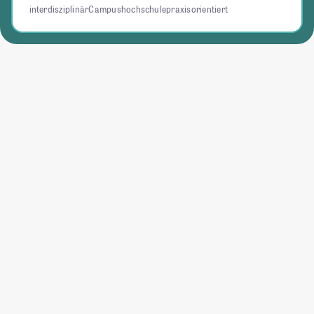
interdisziplinär
Campushochschule
praxisorientiert