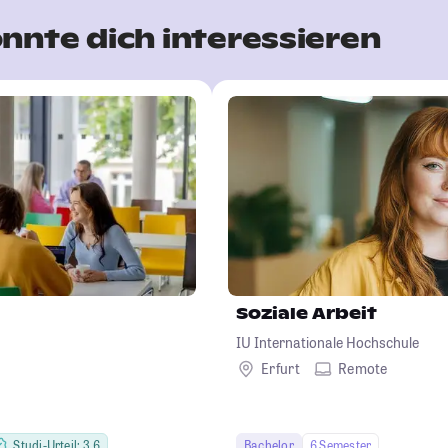
nnte dich interessieren
Soziale Arbeit
IU Internationale Hochschule
Erfurt
Remote
Studi-Urteil: 3.6
Bachelor
6 Semester