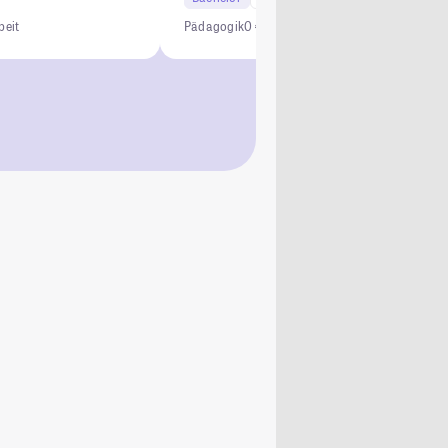
beit
Pädagogik
0 € Studiengebühren
Kein NC