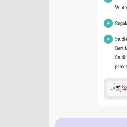
Winte
Regel
Studi
Beruf
Studi
praxi