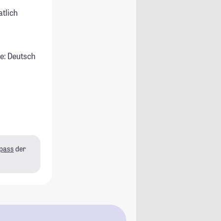
atlich
e: Deutsch
pass
der