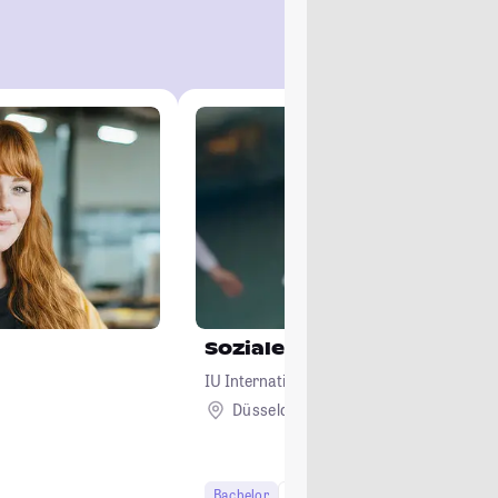
Soziale Arbeit
IU Internationale Hochschule
Düsseldorf + 23
Bachelor
7 Semester