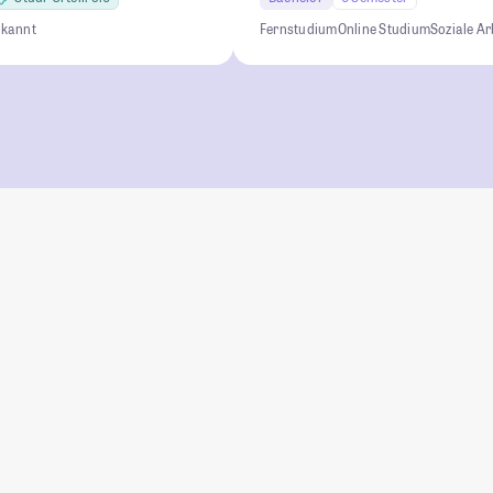
rkannt
Fernstudium
Online Studium
Soziale Ar