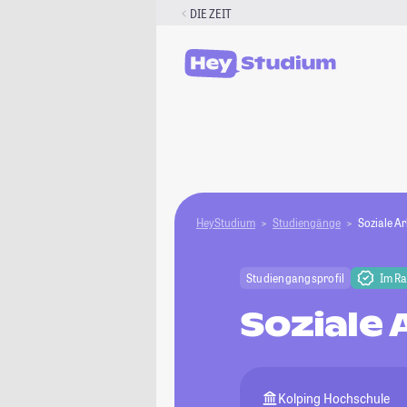
Zum
DIE ZEIT
Inhalt
springen
HeyStudium
Studiengänge
Soziale Ar
Studiengangsprofil
Im R
Soziale 
Kolping Hochschule