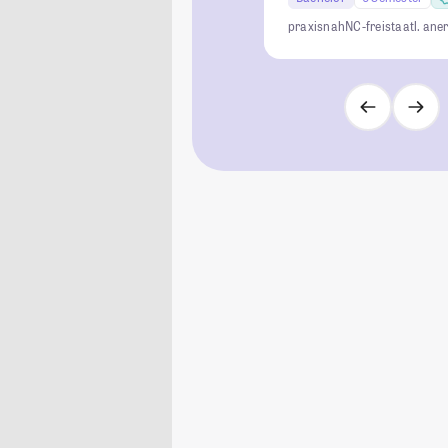
praxisnah
NC-frei
staatl. ane