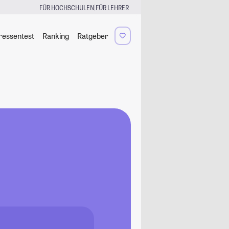
|
FÜR HOCHSCHULEN
FÜR LEHRER
ressentest
Ranking
Ratgeber