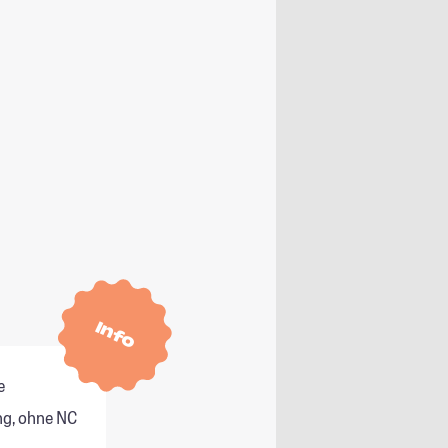
Info
e
g, ohne NC