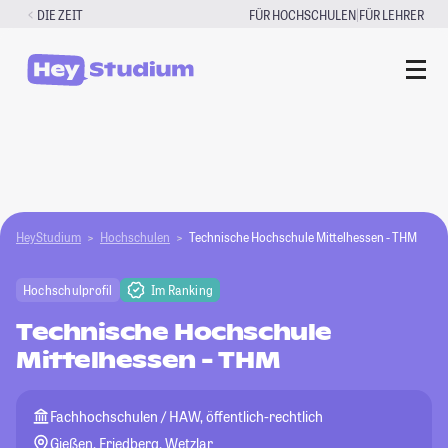
Zum
|
DIE ZEIT
FÜR HOCHSCHULEN
FÜR LEHRER
Inhalt
springen
HeyStudium
Hochschulen
Technische Hochschule Mittelhessen - THM
Hochschulprofil
Im Ranking
Technische Hochschule
Mittelhessen - THM
Fachhochschulen / HAW, öffentlich-rechtlich
Gießen, Friedberg, Wetzlar