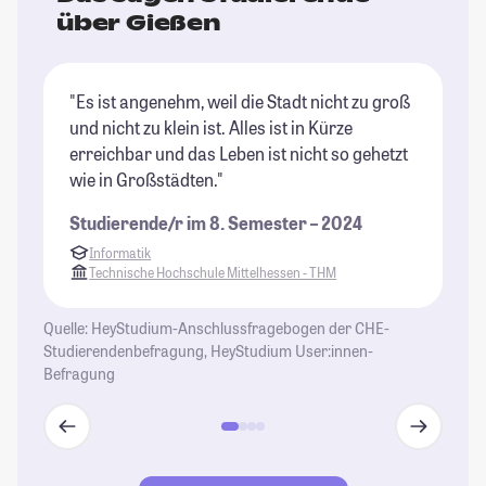
über Gießen
"Es ist angenehm, weil die Stadt nicht zu groß
"G
und nicht zu klein ist. Alles ist in Kürze
Pr
erreichbar und das Leben ist nicht so gehetzt
Un
wie in Großstädten."
Kl
We
Studierende/r im 8. Semester – 2024
Gi
Informatik
at
Technische Hochschule Mittelhessen - THM
St
Quelle: HeyStudium-Anschlussfragebogen der CHE-
Studierendenbefragung, HeyStudium User:innen-
Befragung