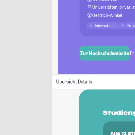
Universitäten, privat, 
Oestrich-Winkel
International
Prax
Zur Hochschulwebsite
Fr
Übersicht
Details
Studien
Alle 12 