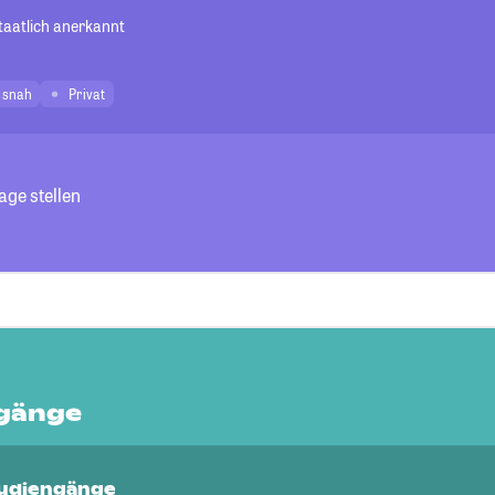
staatlich anerkannt
isnah
Privat
age stellen
gänge
Studiengänge