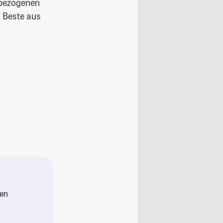
tbezogenen
 Beste aus
den