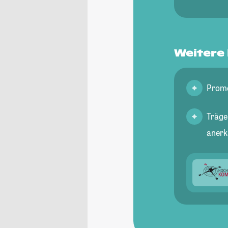
Weitere
Promo
Träger
anerk