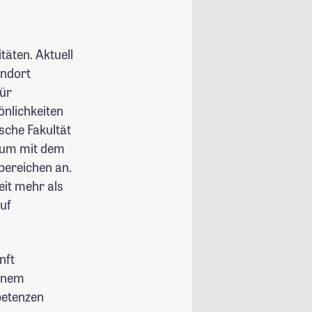
täten. Aktuell
andort
für
önlichkeiten
ische Fakultät
dium mit dem
bereichen an.
eit mehr als
uf
nft
einem
petenzen