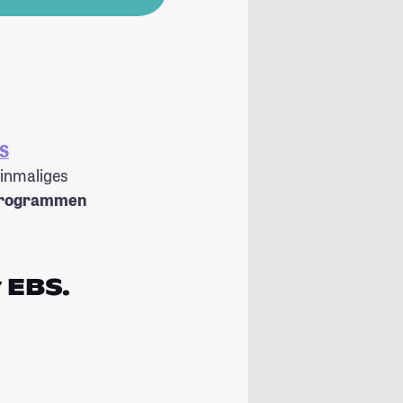
S
einmaliges
sprogrammen
 EBS.