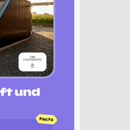
aft und
Facts