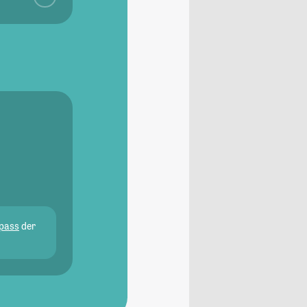
pass
der