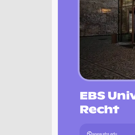
EBS Univ
Recht
www.ebs.edu