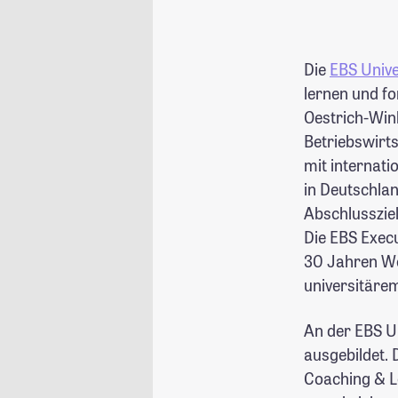
Die
EBS Unive
lernen und f
Oestrich-Wink
Betriebswirts
mit internati
in Deutschlan
Abschlusszie
Die EBS Execu
30 Jahren We
universitäre
An der EBS U
ausgebildet.
Coaching & L