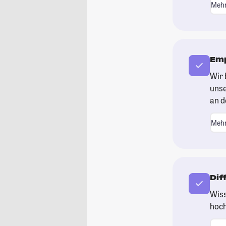
Mehr
Emp
Wir 
unse
an d
Mehr
Dif
Wiss
hoch