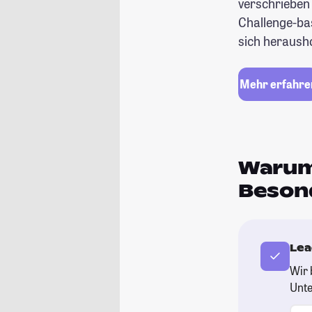
verschrieben
Challenge-ba
sich herausho
Mehr erfahre
Warum
Besond
Lea
Wir 
Unte