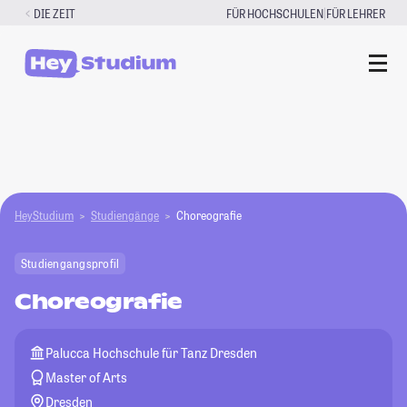
Zum
|
DIE ZEIT
FÜR HOCHSCHULEN
FÜR LEHRER
Inhalt
springen
HeyStudium
Studiengänge
Choreografie
Studiengangsprofil
Choreografie
Palucca Hochschule für Tanz Dresden
Master of Arts
Dresden