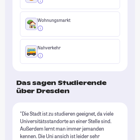
Wohnungsmarkt
Nahverkehr
Das sagen Studierende
über Dresden
"Die Stadt ist zu studieren geeignet, da viele
"D
Universitätsstandorte an einer Stelle sind.
Pe
Außerdem lernt man immer jemanden
St
kennen. Die Uni ansich ist leider sehr