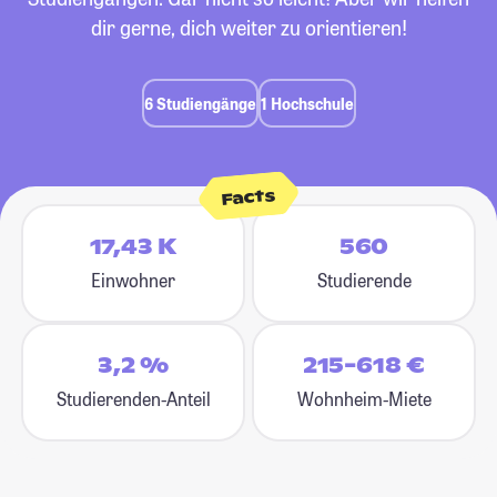
dir gerne, dich weiter zu orientieren!
6 Studiengänge
1 Hochschule
Facts
17,43 K
560
Einwohner
Studierende
3,2 %
215-618 €
Studierenden-Anteil
Wohnheim-Miete