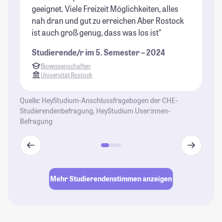
geeignet. Viele Freizeit Möglichkeiten, alles
So
nah dran und gut zu erreichen Aber Rostock
ma
ist auch groß genug, dass was los ist"
Ta
Le
Studierende/r im 5. Semester – 2024
Vo
Biowissenschaften
an
Universität Rostock
ei
de
Quelle: HeyStudium-Anschlussfragebogen der CHE-
et
Studierendenbefragung, HeyStudium User:innen-
Fr
Befragung
Sp
Di
wa
La
Be
Mehr Studierendenstimmen anzeigen
g
W
St