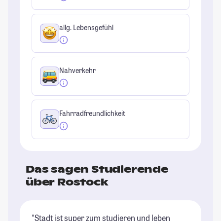
allg. Lebensgefühl
Nahverkehr
Fahrradfreundlichkeit
Das sagen Studierende
über Rostock
"Stadt ist super zum studieren und leben
"I