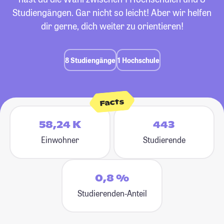
Studiengängen. Gar nicht so leicht! Aber wir helfen
dir gerne, dich weiter zu orientieren!
8 Studiengänge
1 Hochschule
Facts
58,24 K
443
Einwohner
Studierende
0,8 %
Studierenden-Anteil