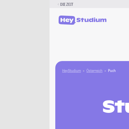
Zum
DIE ZEIT
Inhalt
springen
HeyStudium
Österreich
Puch
St