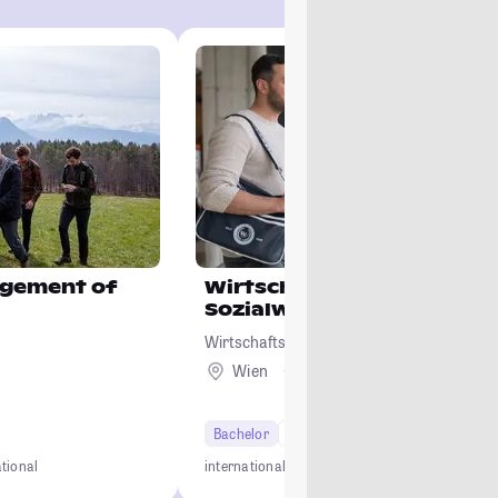
gement of
Wirtschafts- und
Sozialwissenschaften
Wirtschaftsuniversität Wien
Wien
Ausland
Bachelor
6 Semester
ational
international
Top-Wirtschaftsuni
Studierendens