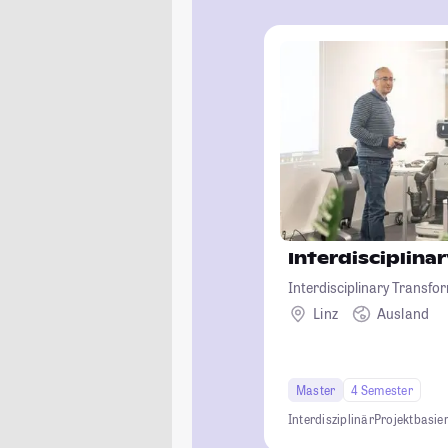
Interdisciplin
Interdisciplinary Transfo
Linz
Ausland
Master
4 Semester
Interdisziplinär
Projektbasier