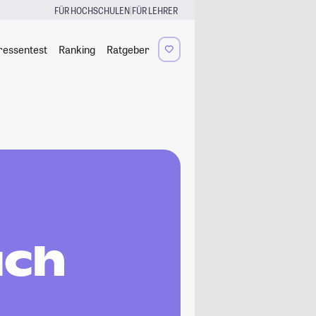
|
FÜR HOCHSCHULEN
FÜR LEHRER
ressentest
Ranking
Ratgeber
uch