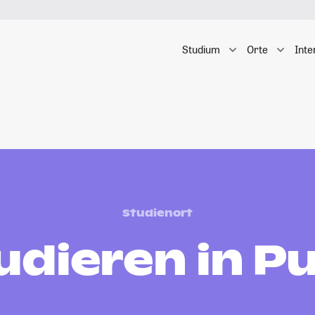
Studium
Orte
Inte
Studienort
udieren in P