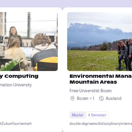
ary Computing
Environmental Mana
Mountain Areas
rmation University
Freie Universität Bozen
Bozen + 1
Ausland
Master
4 Semester
t
Zukunftsorientiert
double degree
multidisciplinary
intern