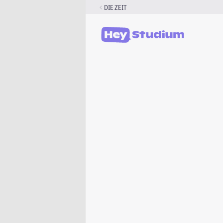
Zum
DIE ZEIT
Inhalt
springen