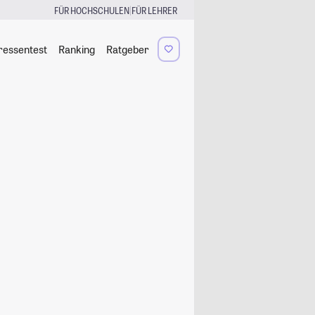
|
FÜR HOCHSCHULEN
FÜR LEHRER
ressentest
Ranking
Ratgeber