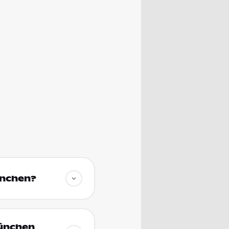
ünchen?
München