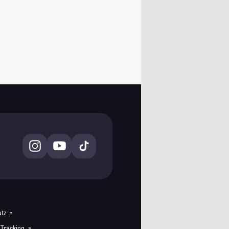
utz
 Tracking