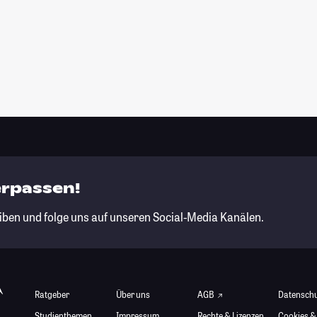
erpassen!
iben und folge uns auf unseren Social-Media Kanälen.
Ratgeber
Über uns
AGB
Datensch
Studienthemen
Impressum
Rechte & Lizenzen
Cookies &