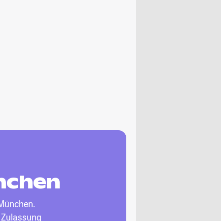
ünchen
München.
, Zulassung