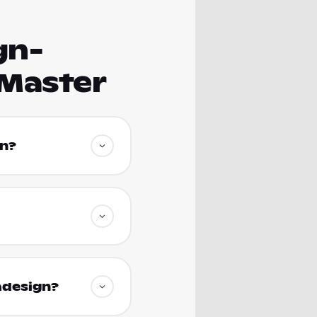
gn-
 Master
gn?
adesign?