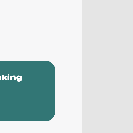
nking