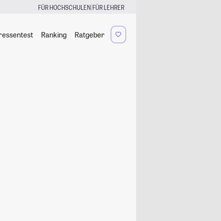
|
FÜR HOCHSCHULEN
FÜR LEHRER
ressentest
Ranking
Ratgeber