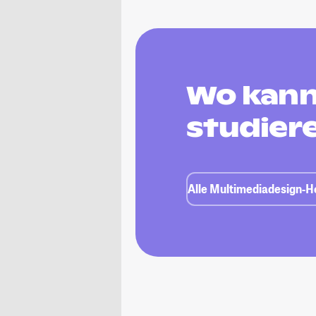
Wo kann
studier
Alle Multimediadesign-H