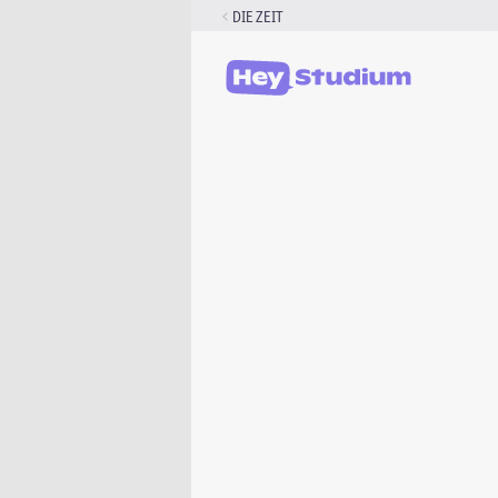
Zum
DIE ZEIT
Inhalt
springen