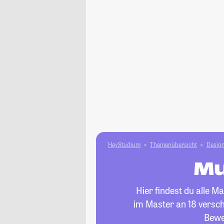
HeyStudium
Themenübersicht
Design
Mu
Hier findest du alle 
im Master an 18 verschi
Bewe