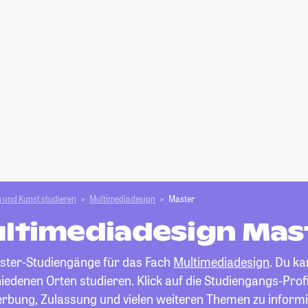
 und Kunst studieren
Multimediadesign
Master
ltimediadesign Mas
Master-Studiengänge für das Fach
Multimediadesign
. Du k
edenen Orten studieren. Klick auf die Studiengangs-Profi
rbung, Zulassung und vielen weiteren Themen zu informi