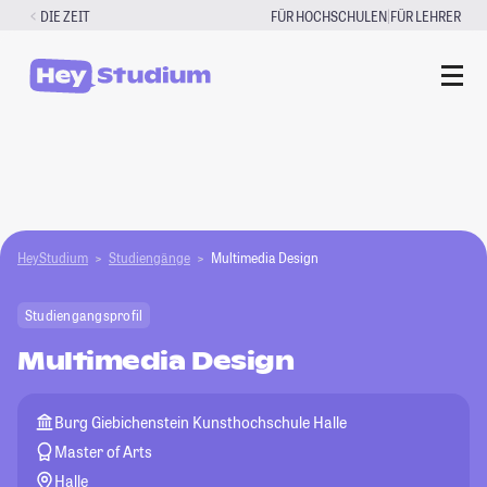
Zum
|
DIE ZEIT
FÜR HOCHSCHULEN
FÜR LEHRER
Inhalt
springen
HeyStudium
Studiengänge
Multimedia Design
Studiengangsprofil
Multimedia Design
Burg Giebichenstein Kunsthochschule Halle
Master of Arts
Halle