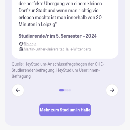
der perfekte Übergang von einem kleinen
ge
Dorf zur Stadt und wenn man richtig viel
St
erleben möchte ist man innerhalb von 20
Minuten in Leipzig"
Studierende/r im 5. Semester – 2024
Biologie
Martin-Luther-Universität Halle-Wittenberg
Quelle: HeyStudium-Anschlussfragebogen der CHE-
Studierendenbefragung, HeyStudium User:innen-
Befragung
Mehr zum Studium in Halle