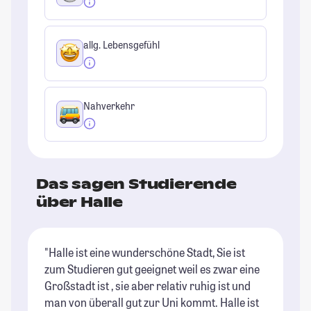
allg. Lebensgefühl
Nahverkehr
Das sagen Studierende
über Halle
"Halle ist eine wunderschöne Stadt, Sie ist
"H
zum Studieren gut geeignet weil es zwar eine
ge
Großstadt ist , sie aber relativ ruhig ist und
St
man von überall gut zur Uni kommt. Halle ist
Mö