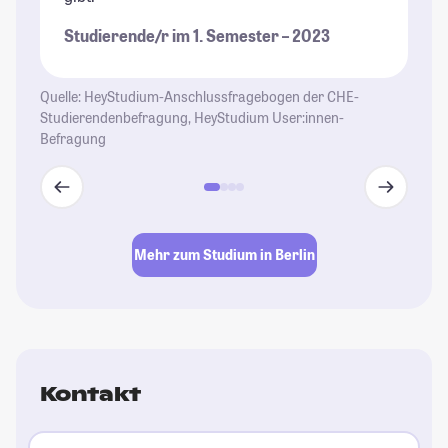
di
Studierende/r im 1. Semester – 2023
wi
be
ga
Quelle: HeyStudium-Anschlussfragebogen der CHE-
al
Studierendenbefragung, HeyStudium User:innen-
Befragung
Un
St
se
En
Gl
Mehr zum Studium in Berlin
Le
St
Kontakt