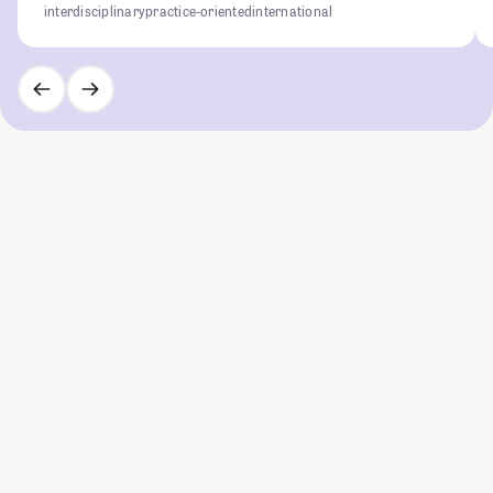
interdisciplinary
practice-oriented
international