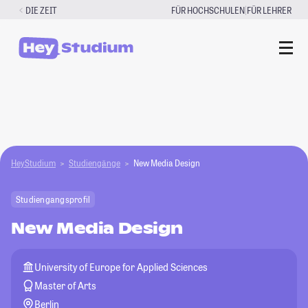
Zum
|
DIE ZEIT
FÜR HOCHSCHULEN
FÜR LEHRER
Inhalt
springen
HeyStudium
Studiengänge
New Media Design
Studiengangsprofil
New Media Design
University of Europe for Applied Sciences
Master of Arts
Berlin