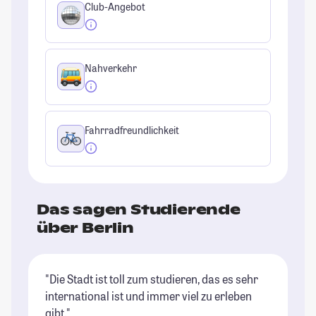
Club-Angebot
Nahverkehr
Fahrradfreundlichkeit
Das sagen Studierende
über Berlin
"Die Stadt ist toll zum studieren, das es sehr
"B
international ist und immer viel zu erleben
ri
gibt."
Un