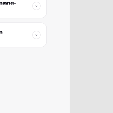
inland-
n