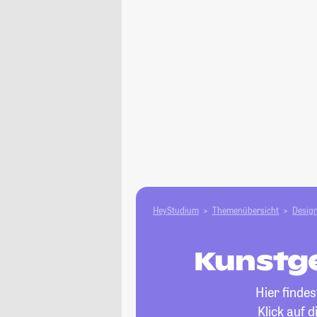
HeyStudium
Themenübersicht
Design
Kunstge
Hier finde
Klick auf 