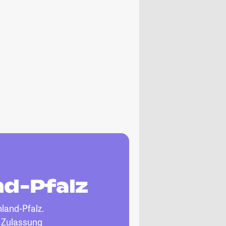
nd-Pfalz
nland-Pfalz.
, Zulassung