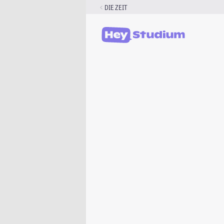
Zum
DIE ZEIT
Inhalt
springen