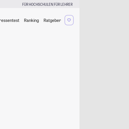
|
FÜR HOCHSCHULEN
FÜR LEHRER
ressentest
Ranking
Ratgeber