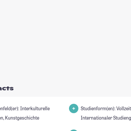
acts
er): Interkulturelle
Studienform(en): Vollzei
en, Kunstgeschichte
Internationaler Studien