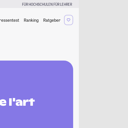
|
FÜR HOCHSCHULEN
FÜR LEHRER
ressentest
Ranking
Ratgeber
 l'art