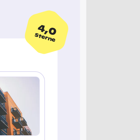
4,0
Sterne