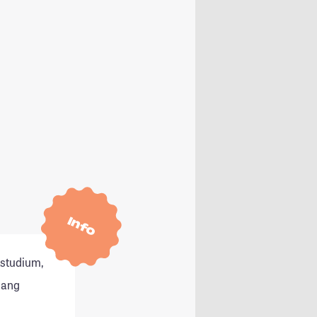
Info
tstudium,
gang