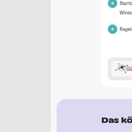
Start
Winte
Regel
Das kö