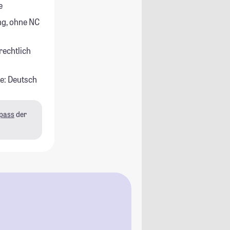
e
g, ohne NC
rechtlich
e: Deutsch
pass
der