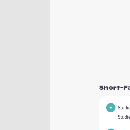
Short-F
Studienfeld(
Studi