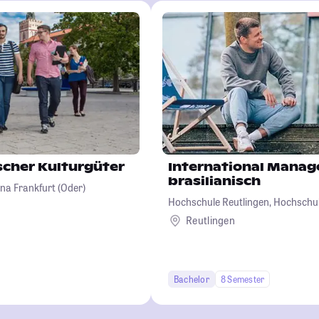
scher Kulturgüter
International Manag
brasilianisch
na Frankfurt (Oder)
Hochschule Reutlingen, Hochschul
Wirtschaft-Informatik-Design
Reutlingen
Bachelor
8 Semester