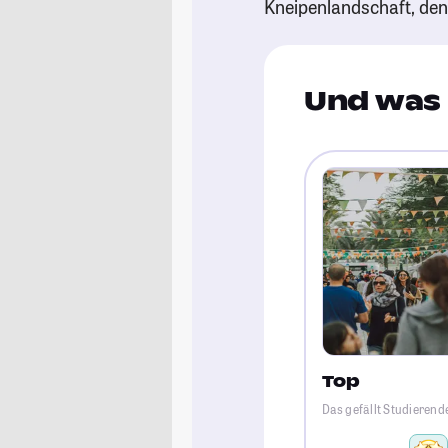
Kneipenlandschaft, de
Und was 
Top
Das gefällt Studierend