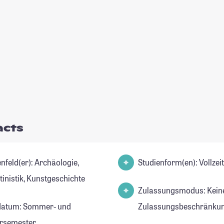
acts
d(er): Archäologie,
Studienform(en): Vollze
tinistik, Kunstgeschichte
Zulassungsmodus: Kein
datum: Sommer- und
Zulassungsbeschränkun
rsemester