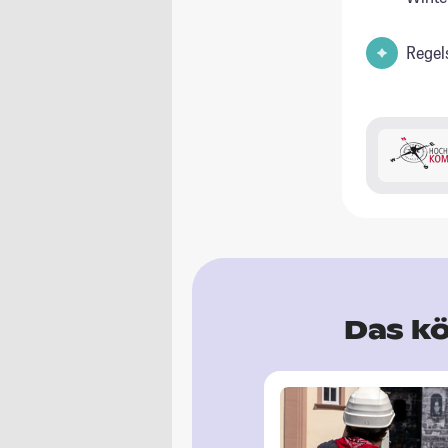
Regel
Das kö