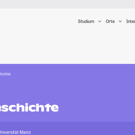
Studium
Orte
Inte
hichte
schichte
niversität Mainz