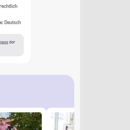
rechtlich
e: Deutsch
pass
der