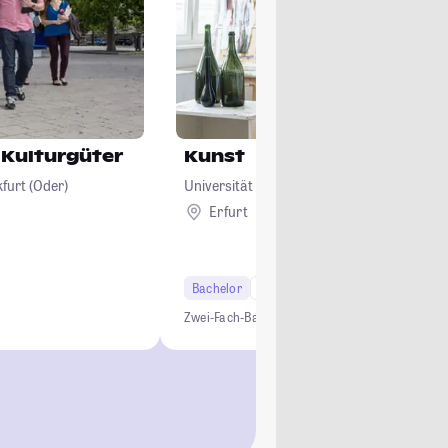
 Kulturgüter
Kunst
furt (Oder)
Universität Erfurt
Erfurt
Bachelor
6 Semester
Lehramt
Zwei-Fach-Bachelor
Studium ohne NC
Lehramt