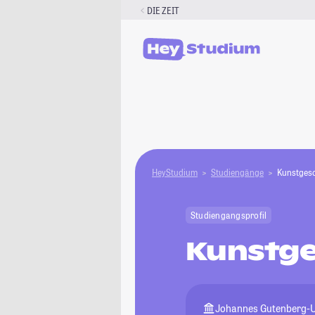
Zum
DIE ZEIT
Inhalt
springen
HeyStudium
Studiengänge
Kunstgesc
Studiengangsprofil
Kunstge
Johannes Gutenberg-U