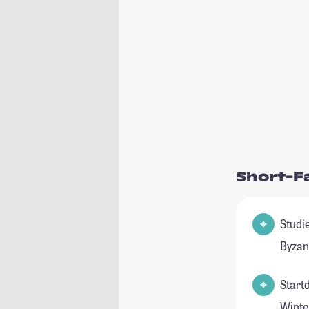
Short-F
Studienfel
Byzan
Start
Winte