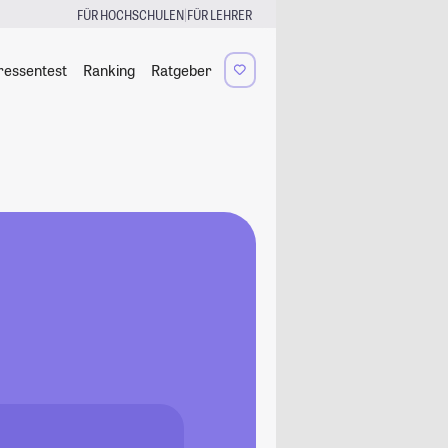
|
FÜR HOCHSCHULEN
FÜR LEHRER
ressentest
Ranking
Ratgeber