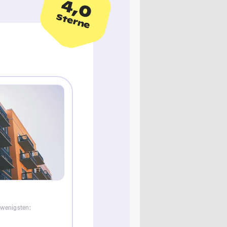
4,0
Sterne
 wenigsten: