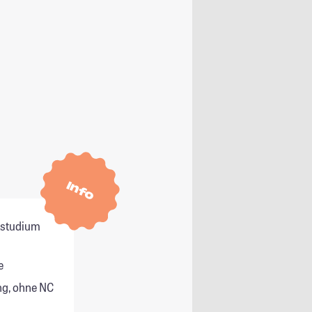
Info
itstudium
e
g, ohne NC