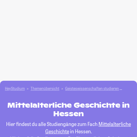
HeyStudium
Themenübersicht
Geisteswissenschaften studieren
Mittela
Mittelalterliche Geschichte in
Hessen
Hier findest du alle Studiengänge zum Fach
Mittelalterliche
Geschichte
in Hessen.