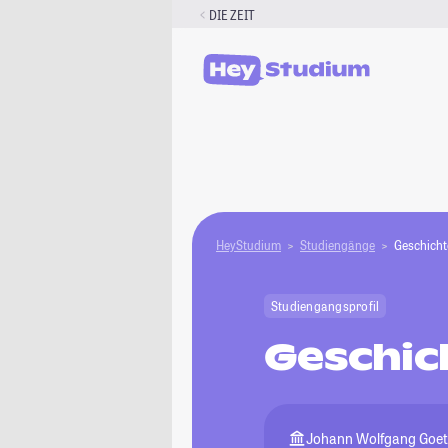
Zum
DIE ZEIT
Inhalt
springen
HeyStudium
Studiengänge
Geschicht
Studiengangsprofil
Geschic
Johann Wolfgang Goeth