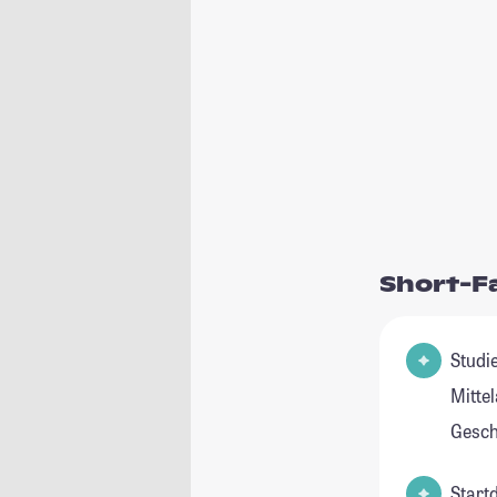
Short-F
Studienfeld(
Mittel
Gesch
Start