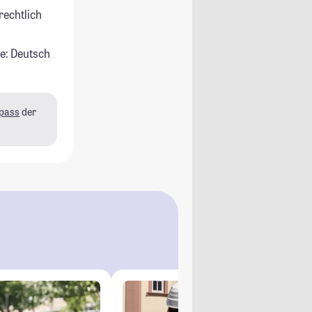
rechtlich
e: Deutsch
pass
der