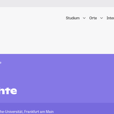
Studium
Orte
Inte
e
hte
e-Universität, Frankfurt am Main