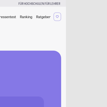
|
FÜR HOCHSCHULEN
FÜR LEHRER
ressentest
Ranking
Ratgeber