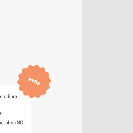
Info
itstudium
e
g, ohne NC