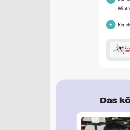
Winte
Regel
Das kö