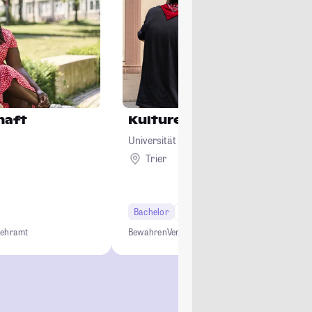
haft
Kulturelles Erbe
Universität Trier
Trier
Bachelor
6 Semester
Lehramt
Bewahren
Vermitteln
Gestalten