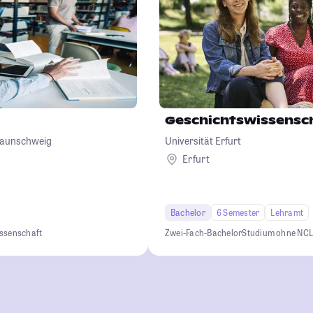
Geschichtswissensc
Braunschweig
Universität Erfurt
Erfurt
Bachelor
6 Semester
Lehramt
ssenschaft
Zwei-Fach-Bachelor
Studium ohne NC