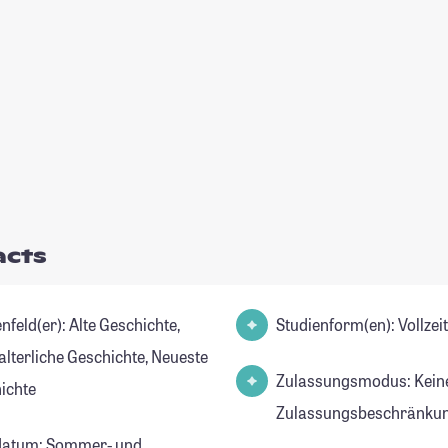
acts
er): Alte Geschichte,
Studienform(en): Vollze
alterliche Geschichte, Neueste
Zulassungsmodus: Kein
ichte
Zulassungsbeschränkun
datum: Sommer- und