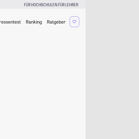
|
FÜR HOCHSCHULEN
FÜR LEHRER
ressentest
Ranking
Ratgeber