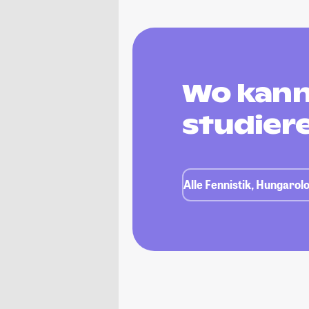
Wo kann 
studier
Alle Fennistik, Hungarol