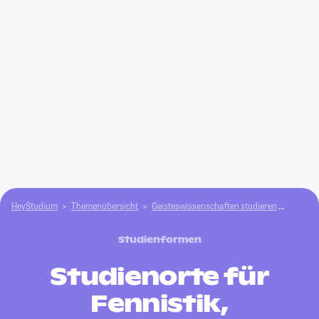
HeyStudium
Themenübersicht
Geisteswissenschaften studieren
Fennist
Studienformen
Studienorte für
Fennistik,