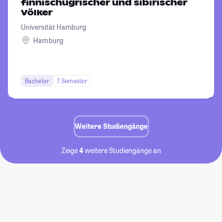
finnischugrischer und sibirischer
Völker
Universität Hamburg
Hamburg
Bachelor
7 Semester
Weitere Studiengänge
Zeige
4
weitere Studiengänge an