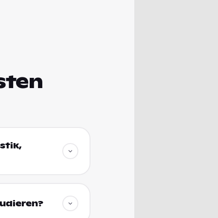
sten
stik,
tudieren?