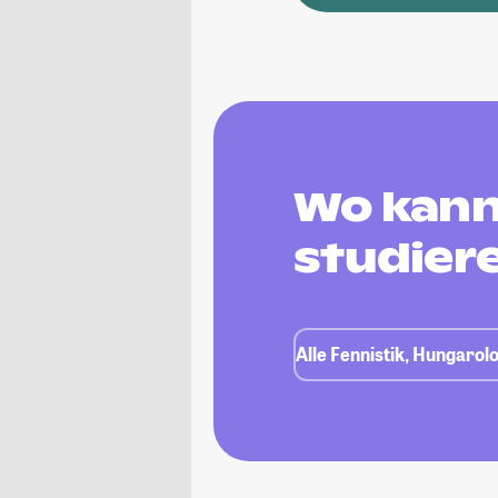
Wo kann 
studier
Alle Fennistik, Hungarol