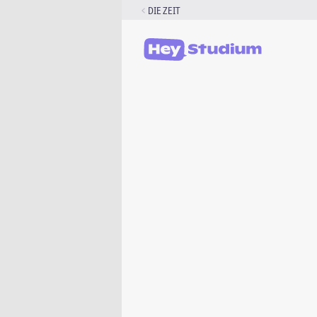
Zum
DIE ZEIT
Inhalt
springen