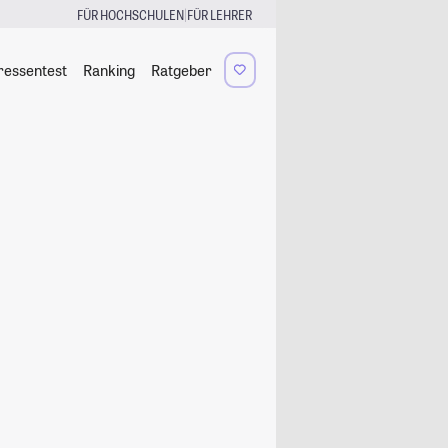
|
FÜR HOCHSCHULEN
FÜR LEHRER
ressentest
Ranking
Ratgeber