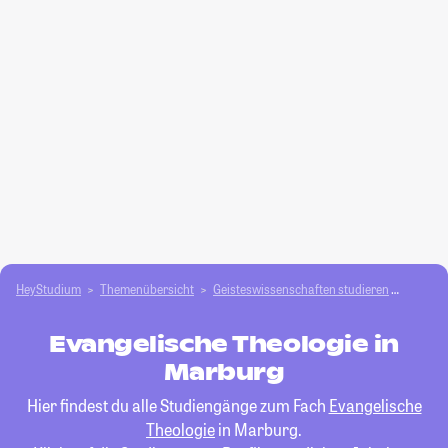
HeyStudium
Themenübersicht
Geisteswissenschaften studieren
Evange
Evangelische Theologie in
Marburg
Hier findest du alle Studiengänge zum Fach
Evangelische
Theologie
in Marburg.