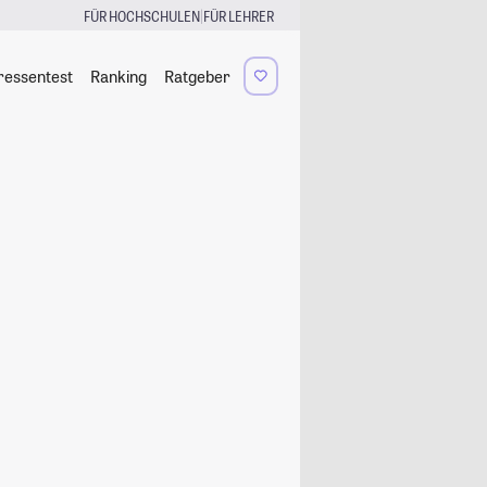
|
FÜR HOCHSCHULEN
FÜR LEHRER
ressentest
Ranking
Ratgeber