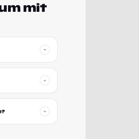
ium mit
e?