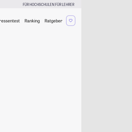
|
FÜR HOCHSCHULEN
FÜR LEHRER
ressentest
Ranking
Ratgeber