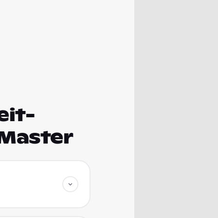
it-
 Master