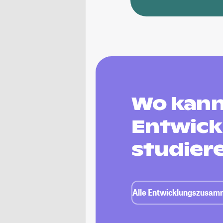
Wo kann
Entwic
studier
Alle Entwicklungszusamm