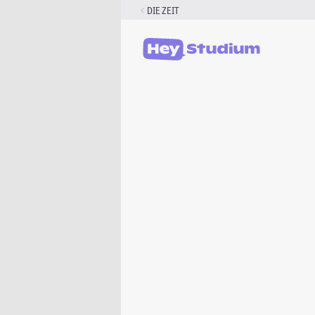
Zum
DIE ZEIT
Inhalt
springen