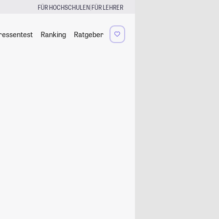
|
FÜR HOCHSCHULEN
FÜR LEHRER
ressentest
Ranking
Ratgeber