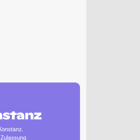
nstanz
Konstanz.
, Zulassung