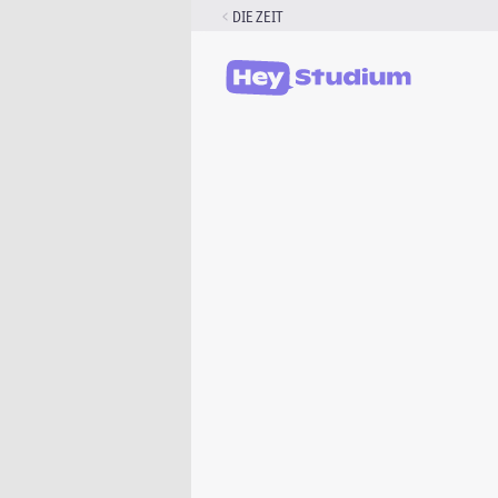
Zum
DIE ZEIT
Inhalt
springen