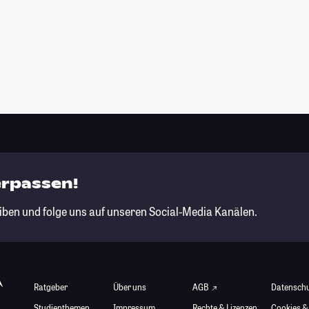
erpassen!
iben und folge uns auf unseren Social-Media Kanälen.
Ratgeber
Über uns
AGB
Datensch
Studienthemen
Impressum
Rechte & Lizenzen
Cookies &