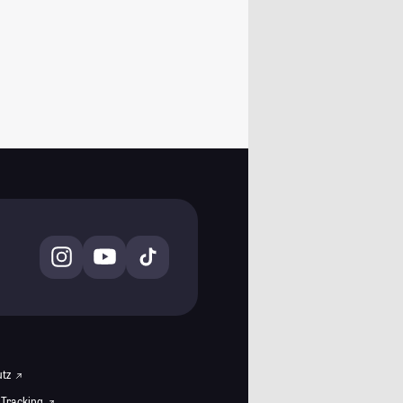
utz
 Tracking