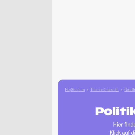
HeyStudium
Themenübersicht
Gesell
Polit
Hier fin
Klick auf 