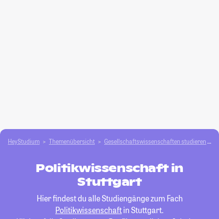
HeyStudium
Themenübersicht
Gesellschafts­­wissenschaften studieren
P
Politikwissenschaft in
Stuttgart
Hier findest du alle Studiengänge zum Fach
Politikwissenschaft
in Stuttgart.