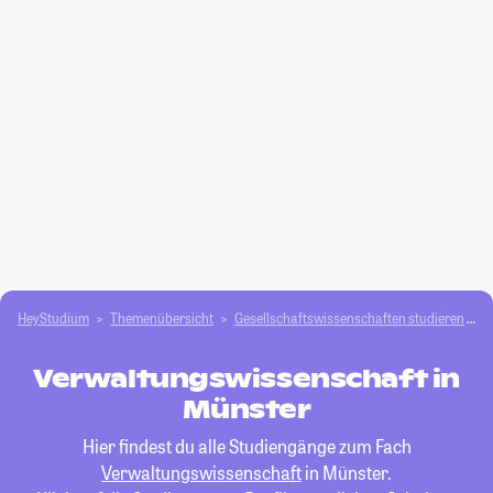
HeyStudium
Themenübersicht
Gesellschafts­­wissenschaften studieren
V
Verwaltungswissenschaft in
Münster
Hier findest du alle Studiengänge zum Fach
Verwaltungswissenschaft
in Münster.