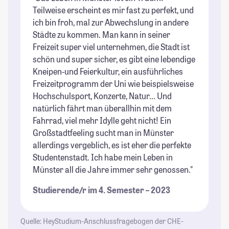
Teilweise erscheint es mir fast zu perfekt, und
Ge
ich bin froh, mal zur Abwechslung in andere
un
Städte zu kommen. Man kann in seiner
Ge
Freizeit super viel unternehmen, die Stadt ist
So
schön und super sicher, es gibt eine lebendige
Fe
Kneipen-und Feierkultur, ein ausführliches
Wi
Freizeitprogramm der Uni wie beispielsweise
ma
Hochschulsport, Konzerte, Natur... Und
um
natürlich fährt man überallhin mit dem
St
Fahrrad, viel mehr Idylle geht nicht! Ein
Großstadtfeeling sucht man in Münster
allerdings vergeblich, es ist eher die perfekte
Studentenstadt. Ich habe mein Leben in
Münster all die Jahre immer sehr genossen."
Studierende/r im 4. Semester – 2023
Quelle: HeyStudium-Anschlussfragebogen der CHE-