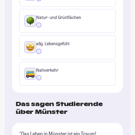
Natur- und Grünflächen
allg. Lebensgefühl
Nahverkehr
Das sagen Studierende
über Münster
"Das Leben in Münster ist ein Traum!
"M