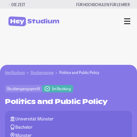
Zum
|
DIE ZEIT
FÜR HOCHSCHULEN
FÜR LEHRER
Inhalt
springen
HeyStudium
Studiengänge
Politics and Public Policy
Studiengangsprofil
Im Ranking
Politics and Public Policy
Universität Münster
Bachelor
Münster