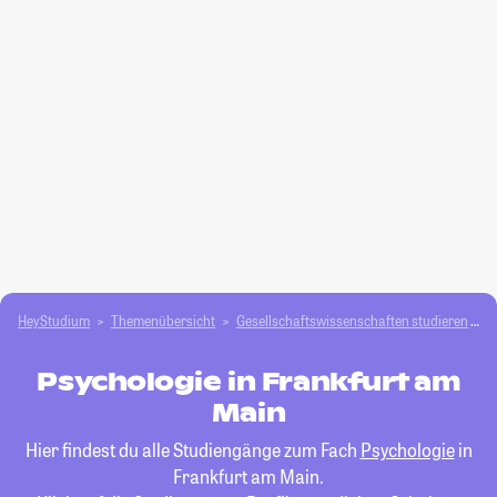
HeyStudium
Themenübersicht
Gesellschafts­­wissenschaften studieren
P
Psychologie in Frankfurt am
Main
Hier findest du alle Studiengänge zum Fach
Psychologie
in
Frankfurt am Main.