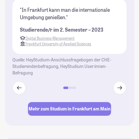
"In Frankfurt kann man die internationale
"D
Umgebung genießen."
di
Ge
Studierende/r im 2. Semester – 2023
be
Digital Business Management
Pf
Frankfurt University of Applied Sciences
St
Quelle: HeyStudium-Anschlussfragebogen der CHE-
Studierendenbefragung, HeyStudium User:innen-
Befragung
Mehr zum Studium in Frankfurt am Main