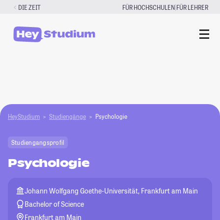
Zum
|
DIE ZEIT
FÜR HOCHSCHULEN
FÜR LEHRER
Inhalt
springen
HeyStudium
Studiengänge
Psychologie
Studiengangsprofil
Psychologie
Johann Wolfgang Goethe-Universität, Frankfurt am Main
Bachelor of Science
Frankfurt am Main