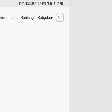
|
FÜR HOCHSCHULEN
FÜR LEHRER
ressentest
Ranking
Ratgeber