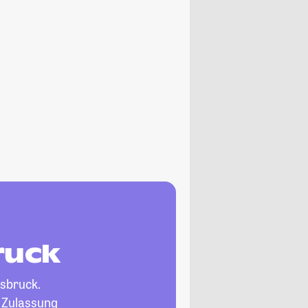
ruck
nsbruck.
, Zulassung