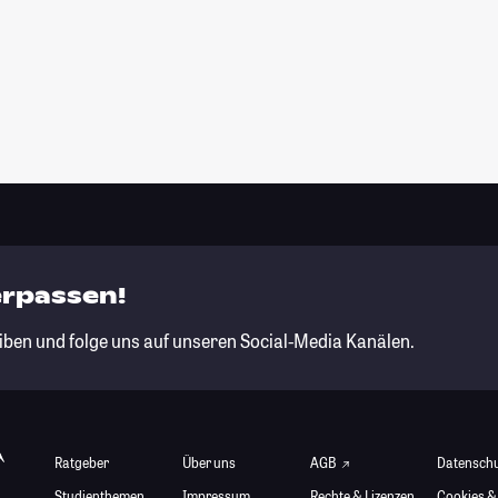
erpassen!
iben und folge uns auf unseren Social-Media Kanälen.
Ratgeber
Über uns
AGB
Datensch
Studienthemen
Impressum
Rechte & Lizenzen
Cookies &