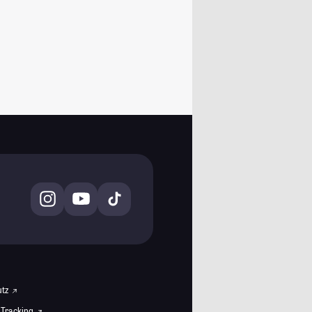
utz
 Tracking