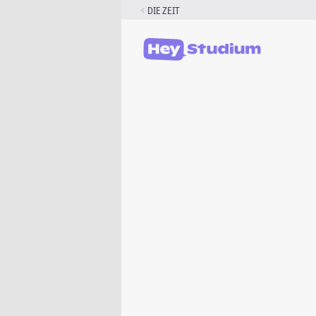
Zum
DIE ZEIT
Inhalt
springen