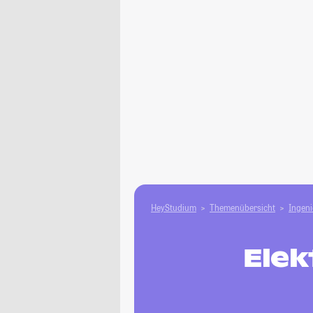
HeyStudium
Themenübersicht
Ingen
Elek