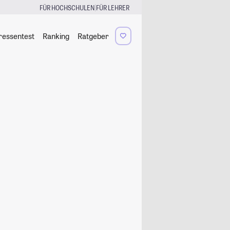
|
FÜR HOCHSCHULEN
FÜR LEHRER
ressentest
Ranking
Ratgeber