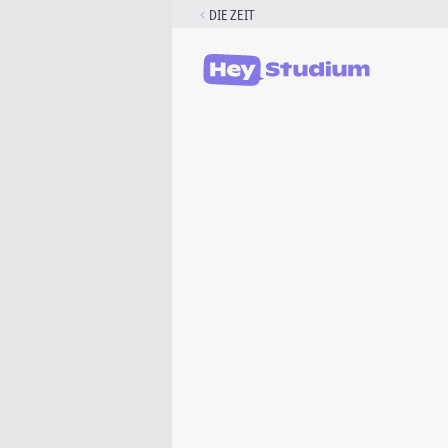
Zum
DIE ZEIT
Inhalt
springen