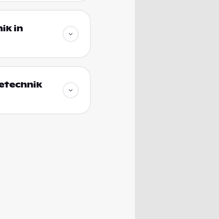
ik in
ietechnik