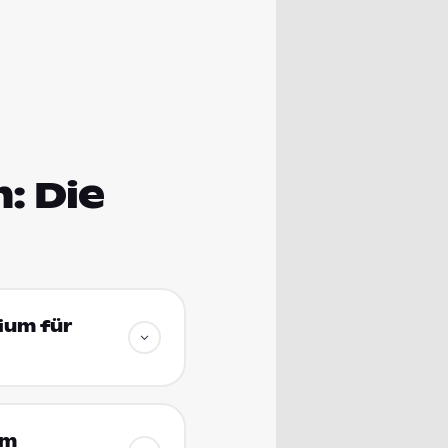
: Die
ium für
um