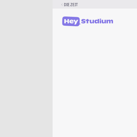
Zum
DIE ZEIT
Inhalt
springen