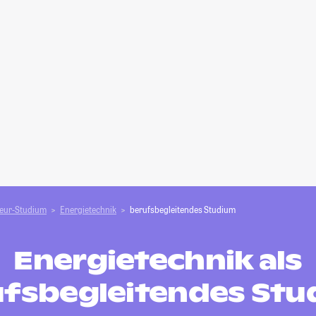
ieur-Studium
Energietechnik
berufsbegleitendes Studium
Energietechnik als
fsbegleitendes St