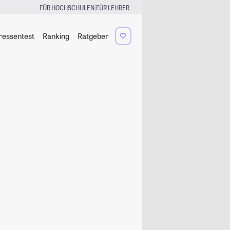
|
FÜR HOCHSCHULEN
FÜR LEHRER
ressentest
Ranking
Ratgeber