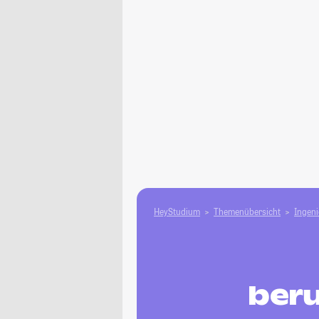
HeyStudium
Themenübersicht
Ingen
beru