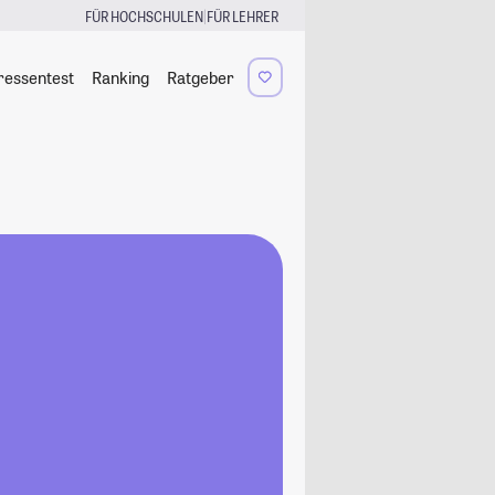
|
FÜR HOCHSCHULEN
FÜR LEHRER
ressentest
Ranking
Ratgeber