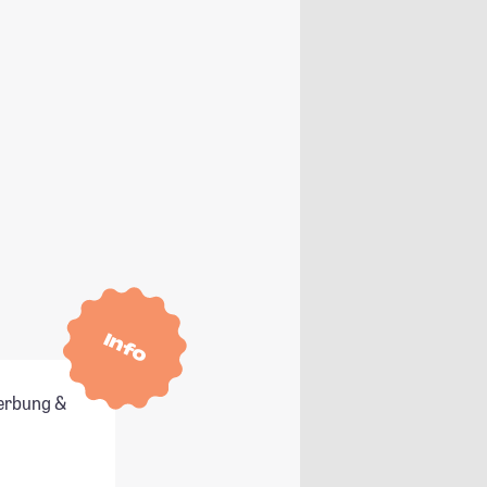
Info
erbung &