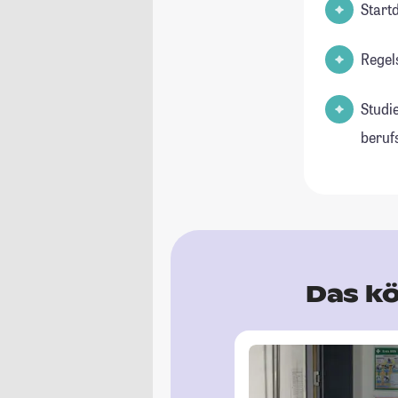
Start
Regel
Studi
beruf
Das kö