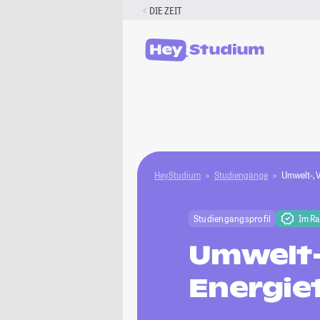
Zum
DIE ZEIT
Inhalt
springen
HeyStudium
Studiengänge
Umwelt-, 
Studiengangsprofil
Im R
Umwelt-
Energie