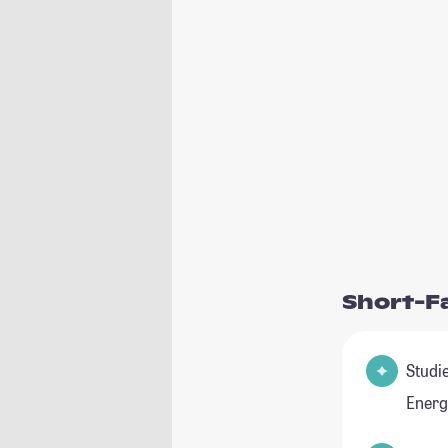
Short-F
Studienfeld(e
Energ