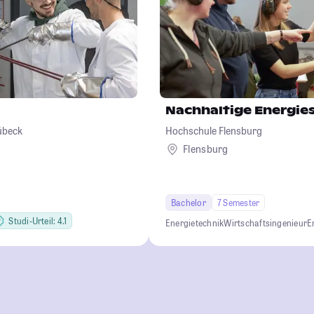
Nachhaltige Energi
übeck
Hochschule Flensburg
Flensburg
Bachelor
7 Semester
Studi-Urteil: 4.1
Energietechnik
Wirtschaftsingenieur
E