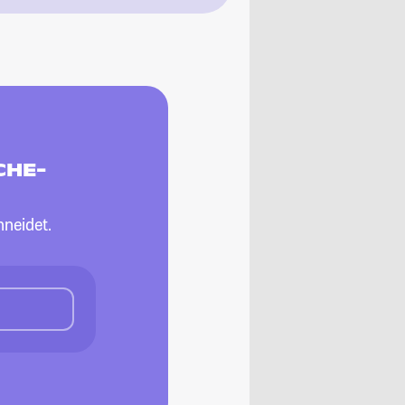
CHE-
neidet.