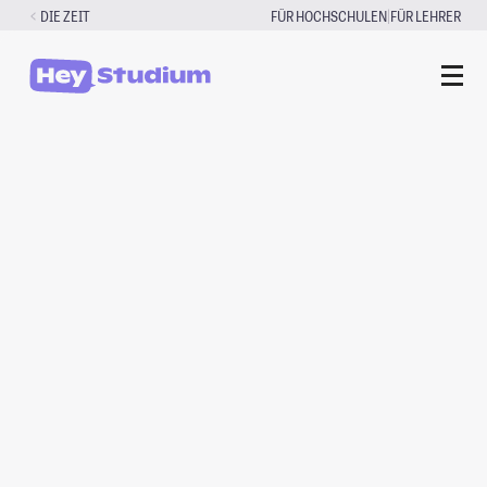
Zum
|
DIE ZEIT
FÜR HOCHSCHULEN
FÜR LEHRER
Inhalt
springen