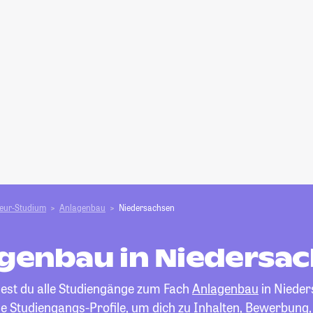
ieur-Studium
Anlagenbau
Niedersachsen
genbau in Niedersa
dest du alle Studiengänge zum Fach
Anlagenbau
in Nieder
die Studiengangs-Profile, um dich zu Inhalten, Bewerbung