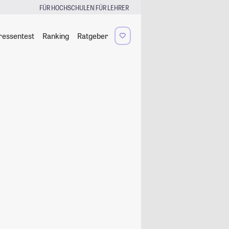
|
FÜR HOCHSCHULEN
FÜR LEHRER
ressentest
Ranking
Ratgeber