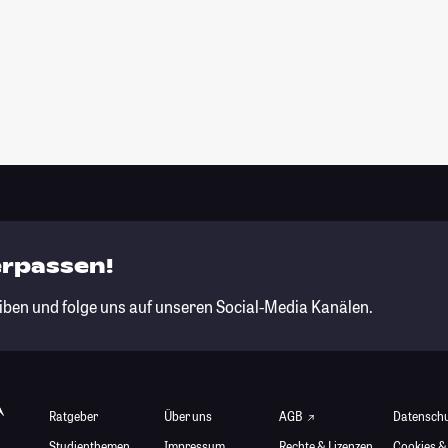
erpassen!
iben und folge uns auf unseren Social-Media Kanälen.
Ratgeber
Über uns
AGB
Datensch
Studienthemen
Impressum
Rechte & Lizenzen
Cookies &