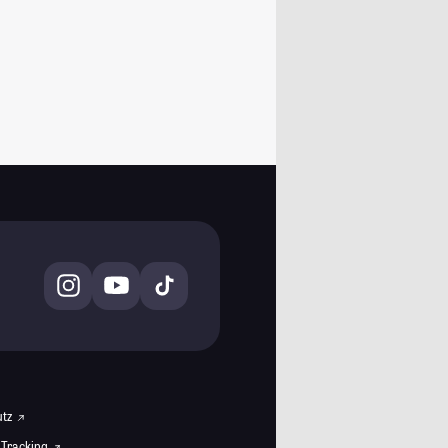
utz
 Tracking