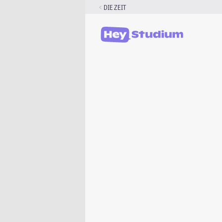
Zum
DIE ZEIT
Inhalt
springen