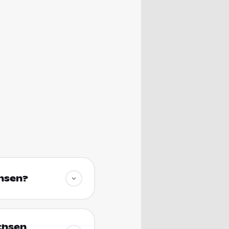
chsen?
chsen