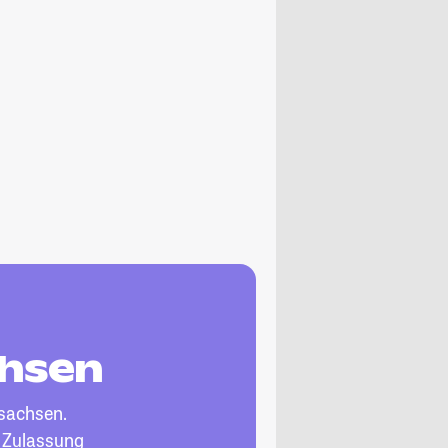
chsen
sachsen.
, Zulassung