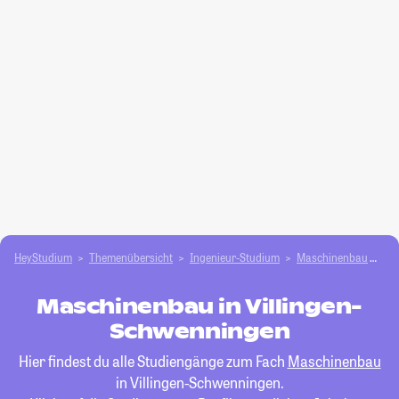
HeyStudium
Themenübersicht
Ingenieur-Studium
Maschinenbau
Vi
Maschinenbau in Villingen-
Schwenningen
Hier findest du alle Studiengänge zum Fach
Maschinenbau
in Villingen-Schwenningen.