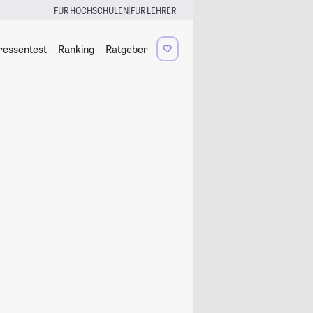
|
FÜR HOCHSCHULEN
FÜR LEHRER
ressentest
Ranking
Ratgeber