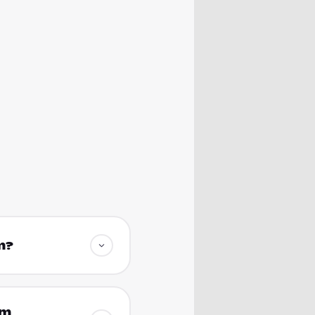
m?
im