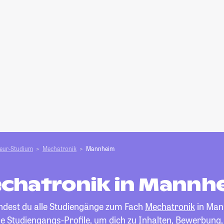
ieur-Studium
Mechatronik
Mannheim
chatronik in Mannh
indest du alle Studiengänge zum Fach
Mechatronik
in Man
die Studiengangs-Profile, um dich zu Inhalten, Bewerbung