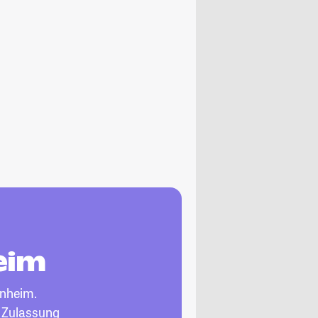
eim
nheim.
, Zulassung