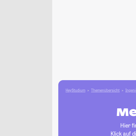
HeyStudium
Themenübersicht
Ingen
Me
Hier f
Klick auf 