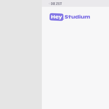
Zum
DIE ZEIT
Inhalt
springen