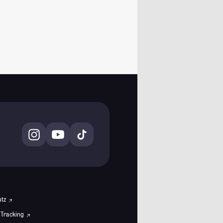
utz
 Tracking