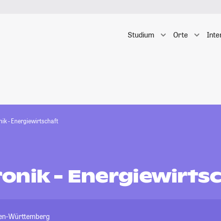
Studium
Orte
Inte
ik - Energiewirtschaft
onik - Energiewirts
den-Württemberg