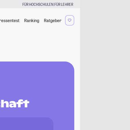
|
FÜR HOCHSCHULEN
FÜR LEHRER
ressentest
Ranking
Ratgeber
chaft