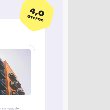
4,0
Sterne
m am wenigsten: