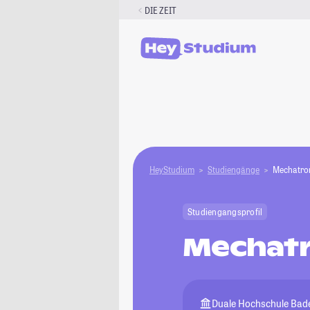
Zum
DIE ZEIT
Inhalt
springen
HeyStudium
Studiengänge
Mechatron
Studiengangsprofil
Mechatr
Duale Hochschule Ba