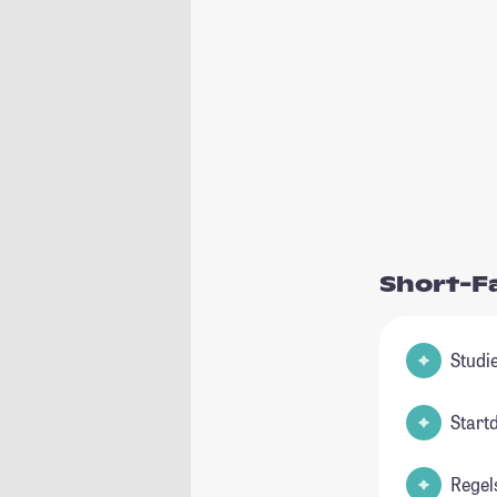
Short-F
Start
Regel