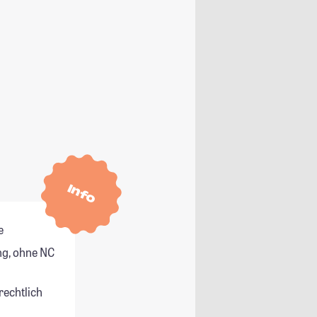
Info
e
g, ohne NC
rechtlich