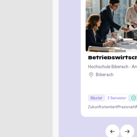
Betriebswirtsc
Hochschule Biberach - Ar
Betriebswirtschaft und B
Biberach
Master
3 Semester
Zukunftorientiert
Praxisnah
W