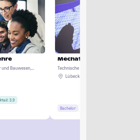
ehre
Mechatronik
ur und Bauwesen,
Technische Hochschule Lübeck
logie
Lübeck
rteil: 3.9
Bachelor
7 Semester