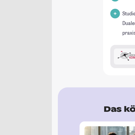
Studi
Duale
praxi
Das kö