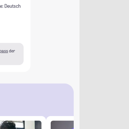
e: Deutsch
pass
der