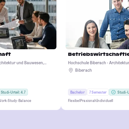
haft
Betriebswirtschaftl
chitektur und Bauwesen,
Hochschule Biberach - Architekt
iotechnologie
Betriebswirtschaft und Biotechno
Biberach
Studi-Urteil: 4.7
Bachelor
7 Semester
Studi-U
ork-Study-Balance
Flexibel
Praxisnah
Individuell