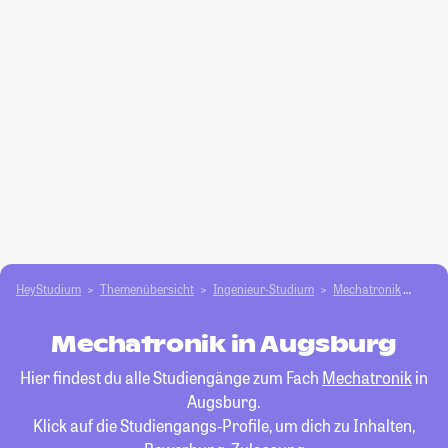
HeyStudium
Themenübersicht
Ingenieur-Studium
Mechatronik
Augs
Mechatronik in Augsburg
Hier findest du alle Studiengänge zum Fach
Mechatronik
in
Augsburg.
Klick auf die Studiengangs-Profile, um dich zu Inhalten,