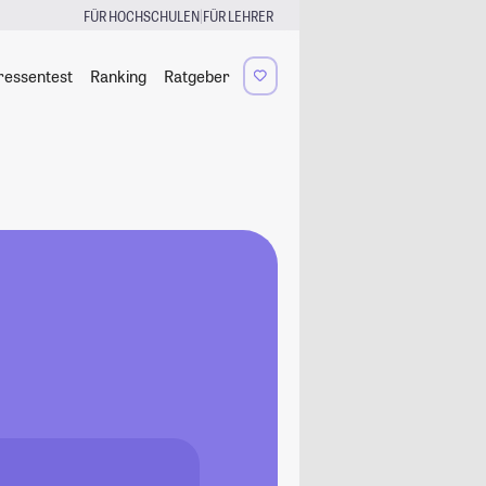
|
FÜR HOCHSCHULEN
FÜR LEHRER
ressentest
Ranking
Ratgeber