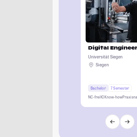
Digital Engine
Universität Siegen
Siegen
Bachelor
7 Semester
NC-frei
KI Know-how
Praxisn