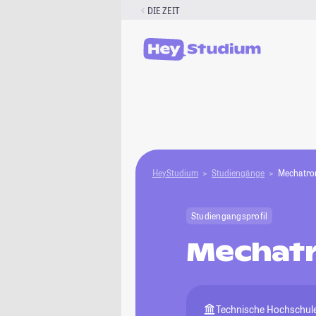
Zum
DIE ZEIT
Inhalt
springen
HeyStudium
Studiengänge
Mechatron
Studiengangsprofil
Mechatr
Technische Hochschul