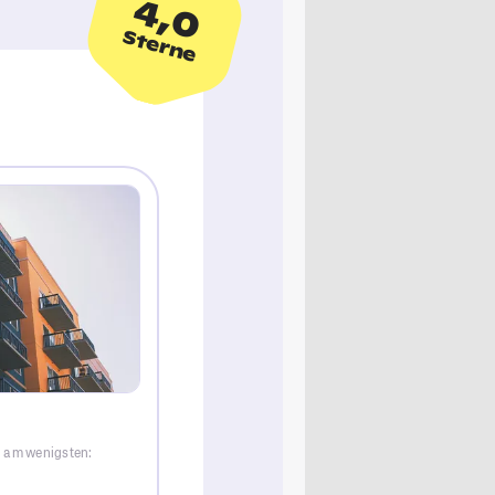
4,0
Sterne
g am wenigsten: