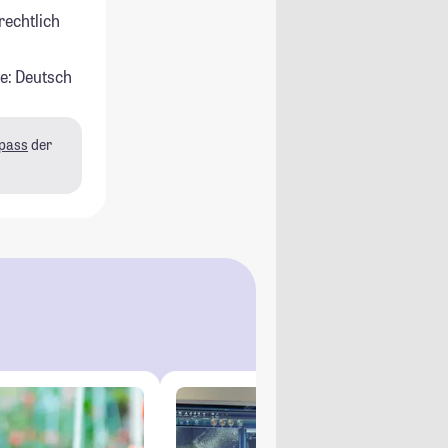
rechtlich
e: Deutsch
pass
der