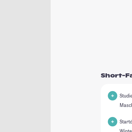
Short-F
Studienfeld(
Masch
Start
Winte