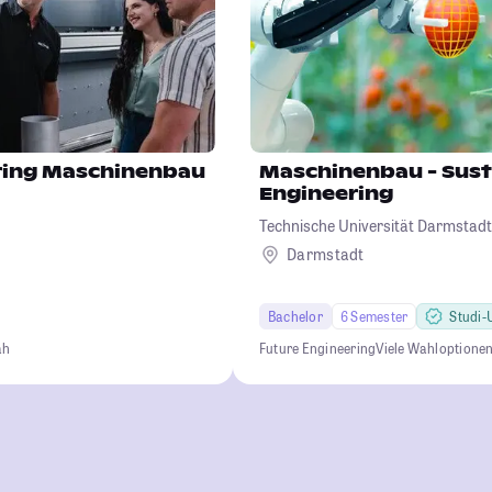
ering Maschinenbau
Maschinenbau - Sust
Engineering
Technische Universität Darmstadt
Darmstadt
Bachelor
6 Semester
Studi-U
ah
Future Engineering
Viele Wahloptione