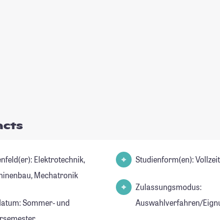
acts
er): Elektrotechnik,
Studienform(en): Vollze
inenbau, Mechatronik
Zulassungsmodus:
datum: Sommer- und
Auswahlverfahren/Eign
rsemester