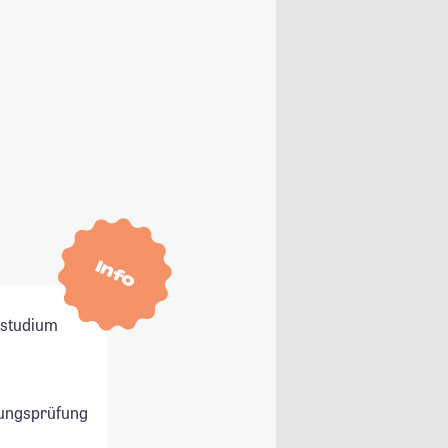
Info
itstudium
ungsprüfung