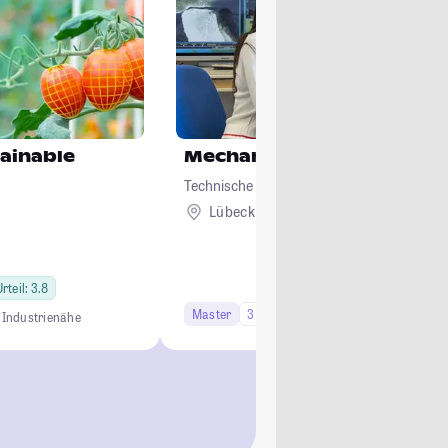
ainable
Mechanical Engineering
Technische Hochschule Lübeck
Lübeck
rteil: 3.8
Master
3 Semester
Studi-Urteil: 3.9
n
Industrienähe