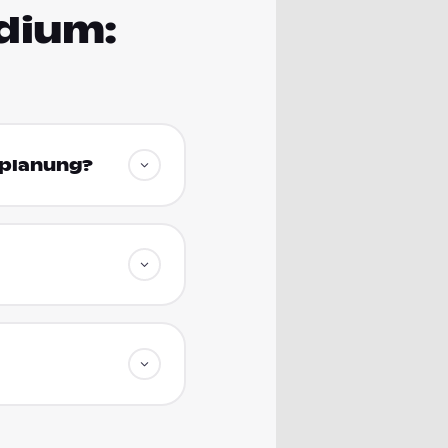
dium:
mplanung?