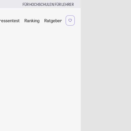
|
FÜR HOCHSCHULEN
FÜR LEHRER
ressentest
Ranking
Ratgeber