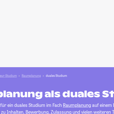
ieur-Studium
Raumplanung
duales Studium
lanung als duales S
 für ein duales Studium im Fach
Raumplanung
auf einem B
 zu Inhalten, Bewerbung, Zulassung und vielen weiteren 