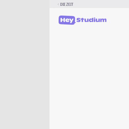
Zum
DIE ZEIT
Inhalt
springen