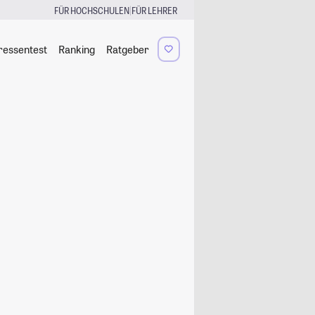
|
FÜR HOCHSCHULEN
FÜR LEHRER
ressentest
Ranking
Ratgeber