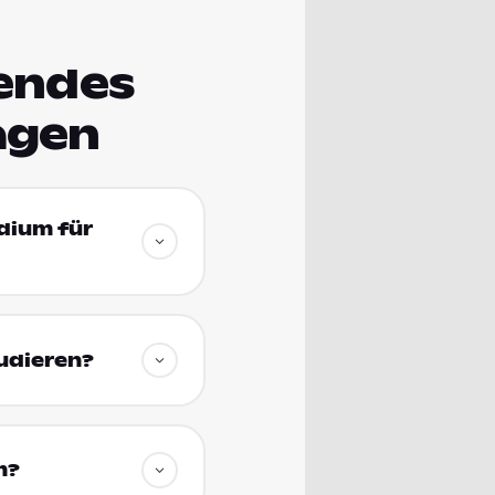
rendes
agen
udium für
udieren?
m?