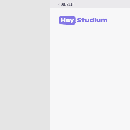
Zum
DIE ZEIT
Inhalt
springen