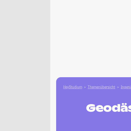
HeyStudium
Themenübersicht
Ingen
Geodäs