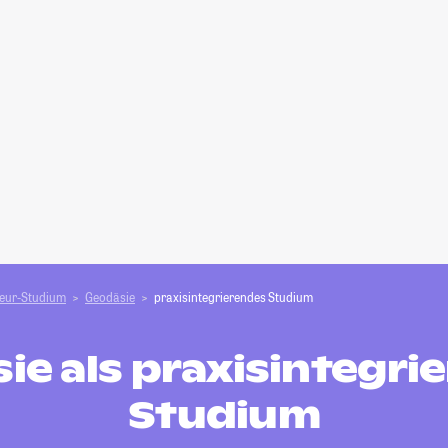
ieur-Studium
Geodäsie
praxisintegrierendes Studium
ie als praxisintegri
Studium