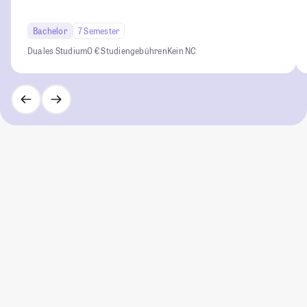
Bachelor
7 Semester
Duales Studium
0 € Studiengebühren
Kein NC