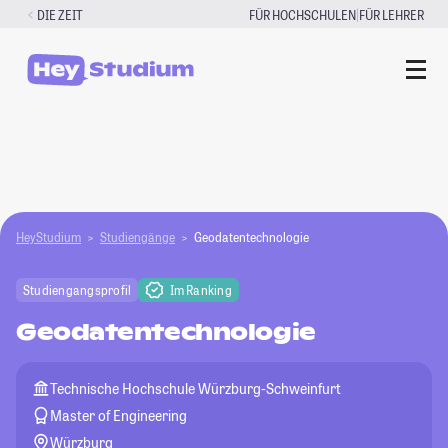
Zum
|
DIE ZEIT
FÜR HOCHSCHULEN
FÜR LEHRER
Inhalt
springen
HeyStudium
Studiengänge
Geodatentechnologie
Studiengangsprofil
Im Ranking
Geodatentechnologie
Technische Hochschule Würzburg-Schweinfurt
Master of Engineering
Würzburg