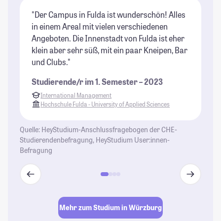
"Der Campus in Fulda ist wunderschön! Alles
"W
in einem Areal mit vielen verschiedenen
St
Angeboten. Die Innenstadt von Fulda ist eher
klein aber sehr süß, mit ein paar Kneipen, Bar
und Clubs."
Studierende/r im 1. Semester – 2023
International Management
Hochschule Fulda - University of Applied Sciences
Quelle: HeyStudium-Anschlussfragebogen der CHE-
Studierendenbefragung, HeyStudium User:innen-
Befragung
Mehr zum Studium in Würzburg