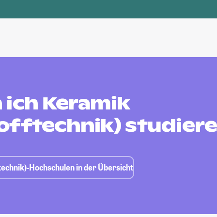
 ich Keramik
offtechnik) studier
technik)-Hochschulen in der Übersicht