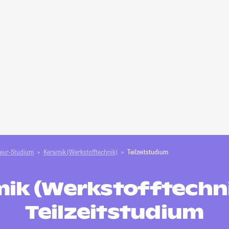
ieur-Studium
Keramik (Werkstofftechnik)
Teilzeitstudium
ik (Werkstofftechni
Teilzeitstudium