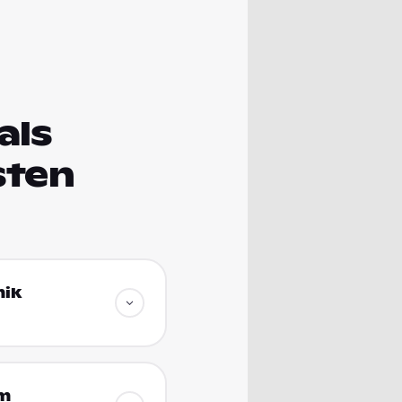
als
sten
mik
um