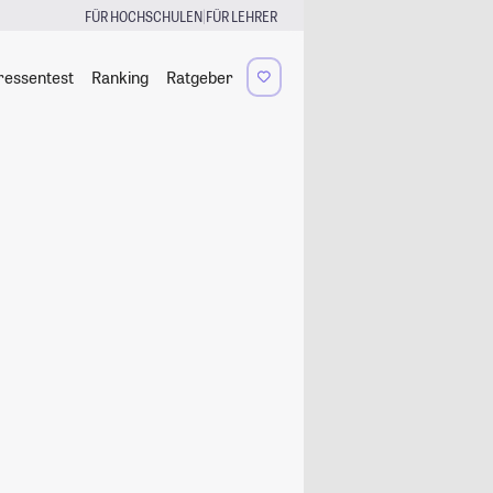
|
FÜR HOCHSCHULEN
FÜR LEHRER
ressentest
Ranking
Ratgeber