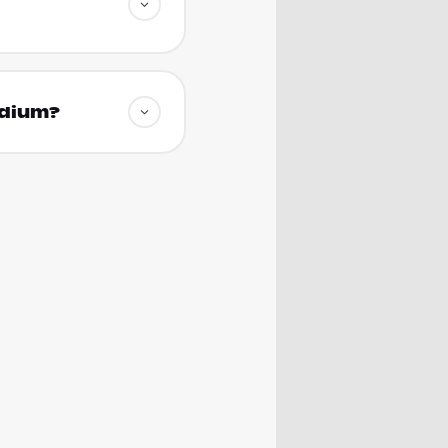
udium?