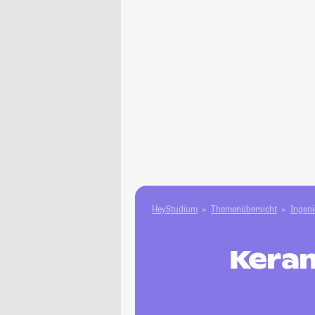
HeyStudium
Themenübersicht
Ingen
Keram