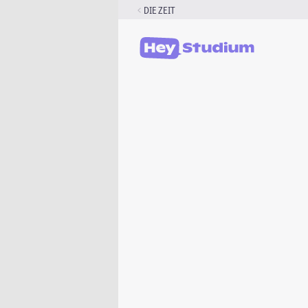
Zum
DIE ZEIT
Inhalt
springen