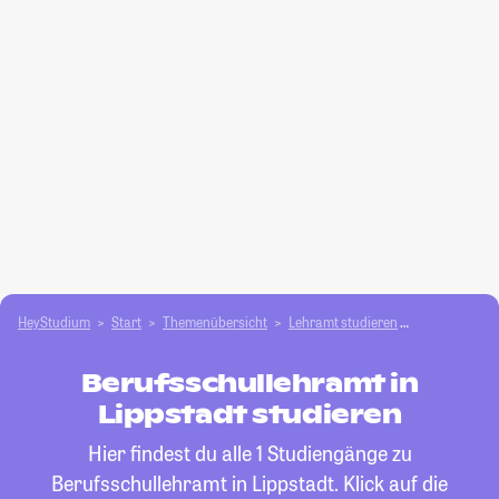
HeyStudium
Start
Themenübersicht
Lehramt studieren
Berufsschull
Berufsschullehramt in
Lippstadt studieren
Hier findest du alle 1 Studiengänge zu
Berufsschullehramt in Lippstadt. Klick auf die