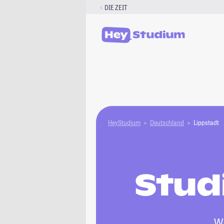
Zum
DIE ZEIT
Inhalt
springen
HeyStudium
Deutschland
Lippstadt
Stud
We