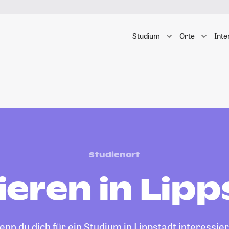
Studium
Orte
Inte
Studienort
ieren in Lipp
nn du dich für ein Studium in Lippstadt interessier