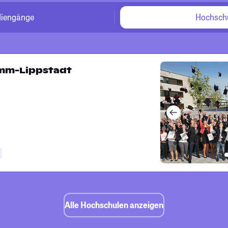
diengänge
Hochsch
mm-Lippstadt
Alle Hochschulen anzeigen