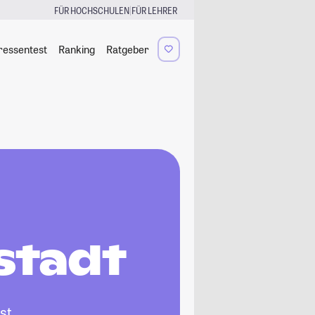
|
FÜR HOCHSCHULEN
FÜR LEHRER
ressentest
Ranking
Ratgeber
stadt
st,