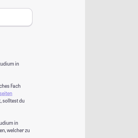
tudium in
lches Fach
seiten
 solltest du
tudium in
en, welcher zu