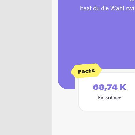
hast du die Wahl zwi
Facts
68,74 K
Einwohner