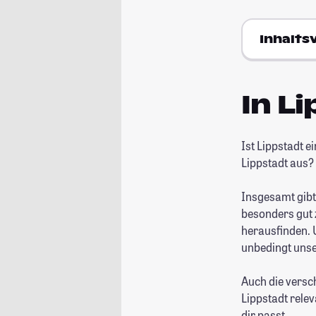
Inhalts
In L
Ist Lippstadt 
Lippstadt aus?
Insgesamt gibt
besonders gut 
herausfinden. U
unbedingt uns
Auch die versc
Lippstadt relev
dir passt.